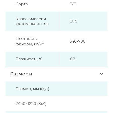
Сорта
C/C
Класс эмиссии
E0,5
формальдегида
Плотность
640-700
3
фанеры, кг/м
Влажность, %
≤12
Размеры
Размер, мм (фут)
2440х1220 (8х4)