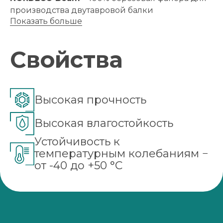
производства двутавровой балки
Показать больше
Свойства
Влагостойкая березовая фанера сорта С/С
(IV/IV), изготовленная с использованием
фенолформальдегидного клея (ФСФ).
Выпускается в размерах 2440х1220, 2500х1250,
Высокая прочность
1500х3000 мм в толщинах 24 и 27 мм.
Высокая влагостойкость
Устойчивость к
температурным колебаниям −
от -40 до +50 °С