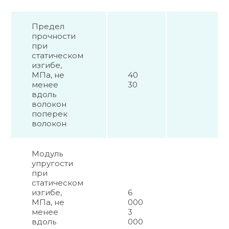
Предел
прочности
при
статическом
изгибе,
МПа, не
40
менее
30
вдоль
волокон
поперек
волокон
Модуль
упругости
при
статическом
изгибе,
6
МПа, не
000
менее
3
вдоль
000