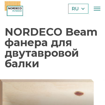
RU
EN
TR
NORDECO Beam
AE
CN
фанера для
двутавровой
балки