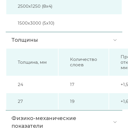
2500х1250 (8х4)
1500х3000 (5х10)
Толщины
Пр
Количество
Толщина, мм
от
слоев
мм
24
17
+1,5
27
19
+1,6
Физико-механические
показатели