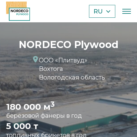
RU
EN
TR
AE
NORDECO Plywood
CN
ООО «Плитвуд»
Вохтога
Вологодская область
3
180 000 м
берёзовой фанеры в год
5 000 т
топливных брикетов в год