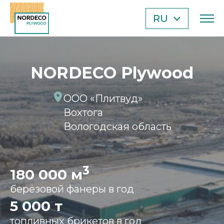
RU
EN
TR
AE
NORDECO Plywood
CN
ООО «Плитвуд»
Вохтога
Вологодская область
3
180 000 м
берёзовой фанеры в год
5 000 т
топливных брикетов в год